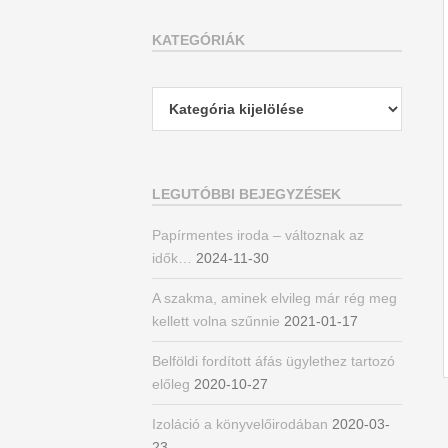
KATEGÓRIÁK
Kategóriák
LEGUTÓBBI BEJEGYZÉSEK
Papírmentes iroda – változnak az
idők…
2024-11-30
A szakma, aminek elvileg már rég meg
kellett volna szűnnie
2021-01-17
Belföldi fordított áfás ügylethez tartozó
előleg
2020-10-27
Izoláció a könyvelőirodában
2020-03-
23