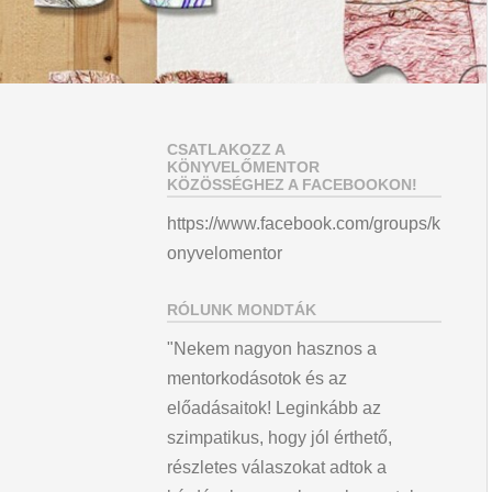
CSATLAKOZZ A
KÖNYVELŐMENTOR
KÖZÖSSÉGHEZ A FACEBOOKON!
https://www.facebook.com/groups/k
onyvelomentor
RÓLUNK MONDTÁK
"Nekem nagyon hasznos a
mentorkodásotok és az
előadásaitok! Leginkább az
szimpatikus, hogy jól érthető,
részletes válaszokat adtok a