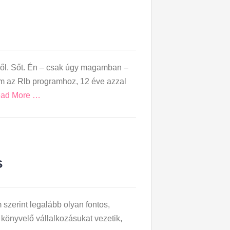
ől. Sőt. Én – csak úgy magamban –
m az Rlb programhoz, 12 éve azzal
ad More …
s
zerint legalább olyan fontos,
 könyvelő vállalkozásukat vezetik,