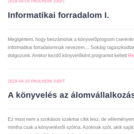
2018-05-05
PAULHEIM JUDIT
Informatikai forradalom I.
Megígértem, hogy beszámolok a könyvelőprogram cserénkr
informatikai forradalomnak nevezem… Sokáig ragaszkodta
dolgozunk. Amikor kezdő könyvelőként programot kellett
Re
2018-04-15
PAULHEIM JUDIT
A könyvelés az álomvállalkozá
Ez most nem a szokásos szakmai cikk lesz, de véleményem s
mintha csak a könyvelésről szólna. Azoknak szól, akik saját