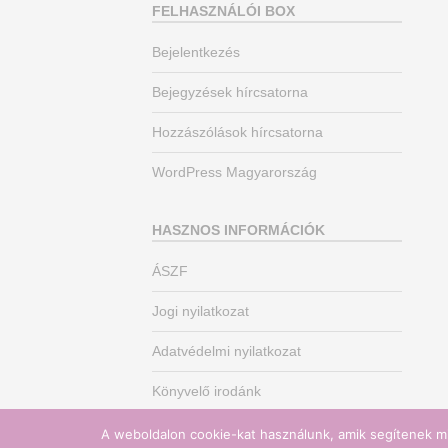
FELHASZNÁLÓI BOX
Bejelentkezés
Bejegyzések hírcsatorna
Hozzászólások hírcsatorna
WordPress Magyarország
HASZNOS INFORMÁCIÓK
ÁSZF
Jogi nyilatkozat
Adatvédelmi nyilatkozat
Könyvelő irodánk
A weboldalon cookie-kat használunk, amik segítenek mi