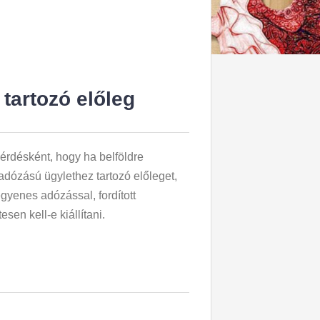
 tartozó előleg
kérdésként, hogy ha belföldre
 adózású ügylethez tartozó előleget,
egyenes adózással, fordított
en kell-e kiállítani.