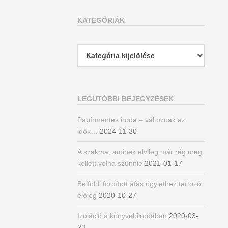
KATEGÓRIÁK
Kategóriák
LEGUTÓBBI BEJEGYZÉSEK
Papírmentes iroda – változnak az
idők…
2024-11-30
A szakma, aminek elvileg már rég meg
kellett volna szűnnie
2021-01-17
Belföldi fordított áfás ügylethez tartozó
előleg
2020-10-27
Izoláció a könyvelőirodában
2020-03-
23