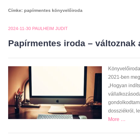
Címke:
papírmentes könyvelőiroda
2024-11-30
PAULHEIM JUDIT
Papírmentes iroda – változnak
Könyvelőiroda
2021-ben megí
„Hogyan indíts
vállalkozásod
gondolkodtam 
dossziékról, l
More …