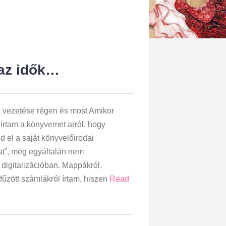
 az idők…
 vezetése régen és most Amikor
rtam a könyvemet arról, hogy
d el a saját könyvelőirodai
at”, még egyáltalán nem
digitalizációban. Mappákról,
efűzött számlákról írtam, hiszen
Read