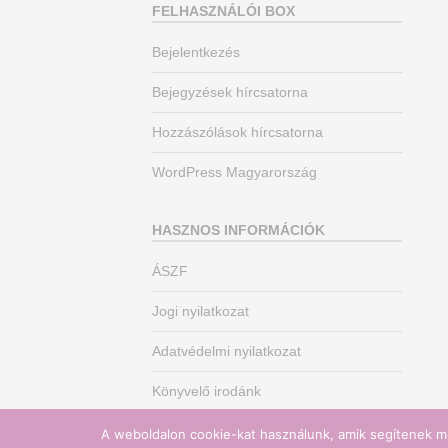
FELHASZNÁLÓI BOX
Bejelentkezés
Bejegyzések hírcsatorna
Hozzászólások hírcsatorna
WordPress Magyarország
HASZNOS INFORMÁCIÓK
ÁSZF
Jogi nyilatkozat
Adatvédelmi nyilatkozat
Könyvelő irodánk
A weboldalon cookie-kat használunk, amik segítenek mi