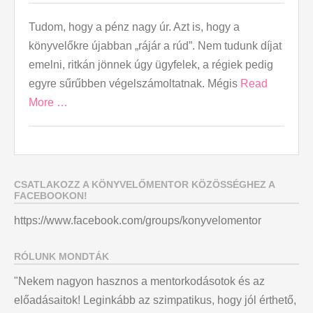
Tudom, hogy a pénz nagy úr. Azt is, hogy a
könyvelőkre újabban „rájár a rúd”. Nem tudunk díjat
emelni, ritkán jönnek úgy ügyfelek, a régiek pedig
egyre sűrűbben végelszámoltatnak. Mégis
Read
More …
CSATLAKOZZ A KÖNYVELŐMENTOR KÖZÖSSÉGHEZ A
FACEBOOKON!
https://www.facebook.com/groups/konyvelomentor
RÓLUNK MONDTÁK
"Nekem nagyon hasznos a mentorkodásotok és az
előadásaitok! Leginkább az szimpatikus, hogy jól érthető,