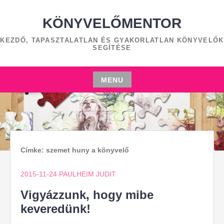
Skip
to
KÖNYVELŐMENTOR
content
KEZDŐ, TAPASZTALATLAN ÉS GYAKORLATLAN KÖNYVELŐK
SEGÍTÉSE
MENU
Skip
to
content
Címke:
szemet huny a könyvelő
2015-11-24
PAULHEIM JUDIT
Vigyázzunk, hogy mibe
keveredünk!