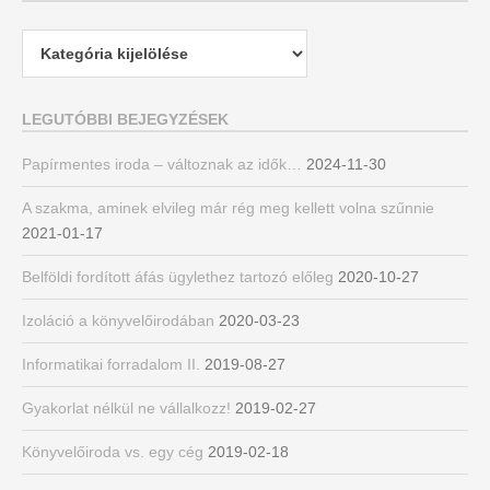
Kategóriák
LEGUTÓBBI BEJEGYZÉSEK
Papírmentes iroda – változnak az idők…
2024-11-30
A szakma, aminek elvileg már rég meg kellett volna szűnnie
2021-01-17
Belföldi fordított áfás ügylethez tartozó előleg
2020-10-27
Izoláció a könyvelőirodában
2020-03-23
Informatikai forradalom II.
2019-08-27
Gyakorlat nélkül ne vállalkozz!
2019-02-27
Könyvelőiroda vs. egy cég
2019-02-18