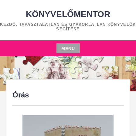
Skip
to
KÖNYVELŐMENTOR
content
KEZDŐ, TAPASZTALATLAN ÉS GYAKORLATLAN KÖNYVELŐK
SEGÍTÉSE
MENU
Skip
to
content
Órás