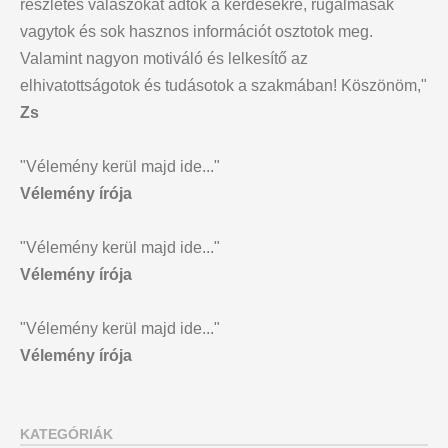
részletes válaszokat adtok a kérdésekre, rugalmasak
vagytok és sok hasznos információt osztotok meg.
Valamint nagyon motiváló és lelkesítő az
elhivatottságotok és tudásotok a szakmában! Köszönöm,"
Zs
"Vélemény kerül majd ide..."
Vélemény írója
"Vélemény kerül majd ide..."
Vélemény írója
"Vélemény kerül majd ide..."
Vélemény írója
KATEGÓRIÁK