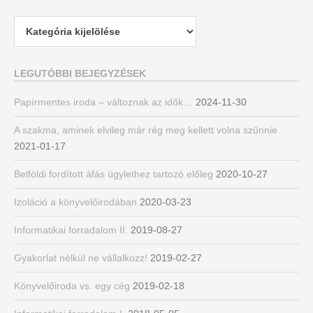
Kategóriák
LEGUTÓBBI BEJEGYZÉSEK
Papírmentes iroda – változnak az idők…
2024-11-30
A szakma, aminek elvileg már rég meg kellett volna szűnnie
2021-01-17
Belföldi fordított áfás ügylethez tartozó előleg
2020-10-27
Izoláció a könyvelőirodában
2020-03-23
Informatikai forradalom II.
2019-08-27
Gyakorlat nélkül ne vállalkozz!
2019-02-27
Könyvelőiroda vs. egy cég
2019-02-18