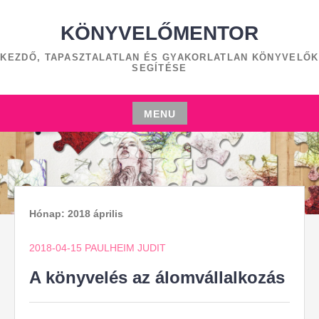
Skip
to
KÖNYVELŐMENTOR
content
KEZDŐ, TAPASZTALATLAN ÉS GYAKORLATLAN KÖNYVELŐK
SEGÍTÉSE
MENU
Skip
to
content
Hónap:
2018 április
2018-04-15
PAULHEIM JUDIT
A könyvelés az álomvállalkozás