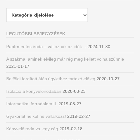
Kategóriák
LEGUTÓBBI BEJEGYZÉSEK
Papírmentes iroda – változnak az idők…
2024-11-30
A szakma, aminek elvileg már rég meg kellett volna szűnnie
2021-01-17
Belföldi fordított áfás ügylethez tartozó előleg
2020-10-27
Izoláció a könyvelőirodában
2020-03-23
Informatikai forradalom II.
2019-08-27
Gyakorlat nélkül ne vállalkozz!
2019-02-27
Könyvelőiroda vs. egy cég
2019-02-18