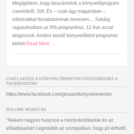
Megígértem, hogy beszámolok a könyvelőprogram
cserénkről. Sőt. Én – csak úgy magamban –
informatikai forradalomnak nevezem… Sokáig
ragaszkodtam az Rlb programhoz, 12 éve azzal
dolgozunk. Amikor kezdő könyvelőként programot
kellett
Read More …
CSATLAKOZZ A KÖNYVELŐMENTOR KÖZÖSSÉGHEZ A
FACEBOOKON!
https://www.facebook.com/groups/konyvelomentor
RÓLUNK MONDTÁK
"Nekem nagyon hasznos a mentorkodásotok és az
előadásaitok! Leginkább az szimpatikus, hogy jól érthető,