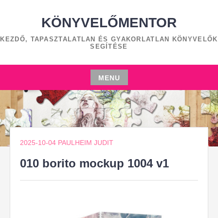
Skip
to
KÖNYVELŐMENTOR
content
KEZDŐ, TAPASZTALATLAN ÉS GYAKORLATLAN KÖNYVELŐK
SEGÍTÉSE
MENU
Skip
to
content
2025-10-04
PAULHEIM JUDIT
010 borito mockup 1004 v1