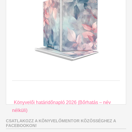
Post
Könyvelői határidőnapló 2026 (Bőrhatás – név
navigation
nélküli)
CSATLAKOZZ A KÖNYVELŐMENTOR KÖZÖSSÉGHEZ A
FACEBOOKON!