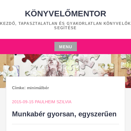
Skip
to
KÖNYVELŐMENTOR
content
KEZDŐ, TAPASZTALATLAN ÉS GYAKORLATLAN KÖNYVELŐK
SEGÍTÉSE
MENU
Skip
to
content
Címke:
minimálbér
2015-09-15
PAULHEIM SZILVIA
Munkabér gyorsan, egyszerűen