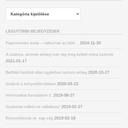
Kategóriák
LEGUTÓBBI BEJEGYZÉSEK
Papírmentes iroda – változnak az idők…
2024-11-30
A szakma, aminek elvileg már rég meg kellett volna szűnnie
2021-01-17
Belföldi fordított áfás ügylethez tartozó előleg
2020-10-27
Izoláció a könyvelőirodában
2020-03-23
Informatikai forradalom II.
2019-08-27
Gyakorlat nélkül ne vállalkozz!
2019-02-27
Könyvelőiroda vs. egy cég
2019-02-18