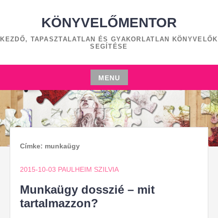
Skip
to
KÖNYVELŐMENTOR
content
KEZDŐ, TAPASZTALATLAN ÉS GYAKORLATLAN KÖNYVELŐK
SEGÍTÉSE
MENU
Skip
to
content
Címke:
munkaügy
2015-10-03
PAULHEIM SZILVIA
Munkaügy dosszié – mit
tartalmazzon?