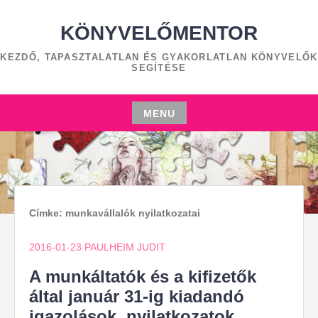
Skip
to
KÖNYVELŐMENTOR
content
KEZDŐ, TAPASZTALATLAN ÉS GYAKORLATLAN KÖNYVELŐK
SEGÍTÉSE
MENU
Skip
to
content
Címke:
munkavállalók nyilatkozatai
2016-01-23
PAULHEIM JUDIT
A munkáltatók és a kifizetők
által január 31-ig kiadandó
igazolások, nyilatkozatok