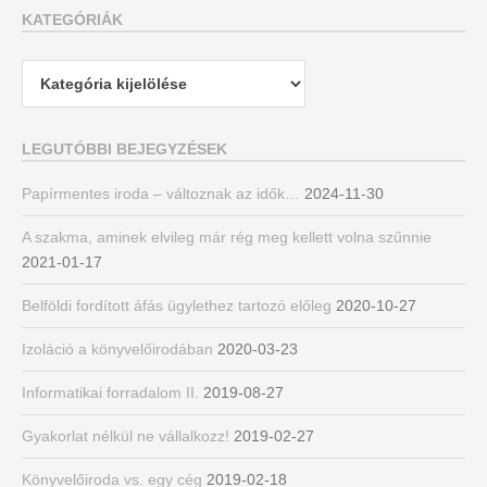
KATEGÓRIÁK
Kategóriák
LEGUTÓBBI BEJEGYZÉSEK
Papírmentes iroda – változnak az idők…
2024-11-30
A szakma, aminek elvileg már rég meg kellett volna szűnnie
2021-01-17
Belföldi fordított áfás ügylethez tartozó előleg
2020-10-27
Izoláció a könyvelőirodában
2020-03-23
Informatikai forradalom II.
2019-08-27
Gyakorlat nélkül ne vállalkozz!
2019-02-27
Könyvelőiroda vs. egy cég
2019-02-18