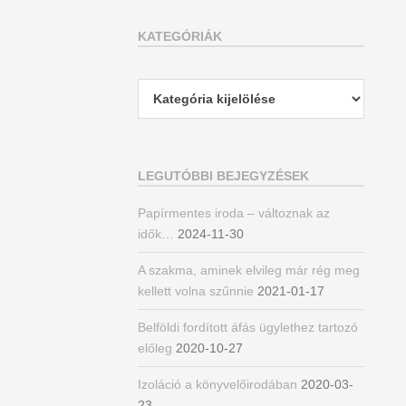
KATEGÓRIÁK
Kategóriák
LEGUTÓBBI BEJEGYZÉSEK
Papírmentes iroda – változnak az
idők…
2024-11-30
A szakma, aminek elvileg már rég meg
kellett volna szűnnie
2021-01-17
Belföldi fordított áfás ügylethez tartozó
előleg
2020-10-27
Izoláció a könyvelőirodában
2020-03-
23