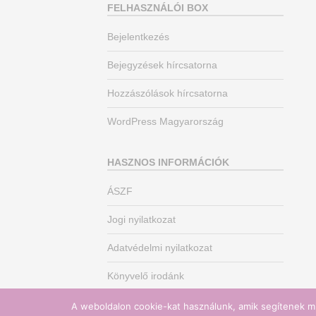
FELHASZNÁLÓI BOX
Bejelentkezés
Bejegyzések hírcsatorna
Hozzászólások hírcsatorna
WordPress Magyarország
HASZNOS INFORMÁCIÓK
ÁSZF
Jogi nyilatkozat
Adatvédelmi nyilatkozat
Könyvelő irodánk
A weboldalon cookie-kat használunk, amik segítenek mi