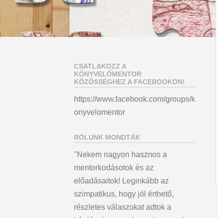
CSATLAKOZZ A
KÖNYVELŐMENTOR
KÖZÖSSÉGHEZ A FACEBOOKON!
https://www.facebook.com/groups/k
onyvelomentor
RÓLUNK MONDTÁK
"Nekem nagyon hasznos a
mentorkodásotok és az
előadásaitok! Leginkább az
szimpatikus, hogy jól érthető,
részletes válaszokat adtok a