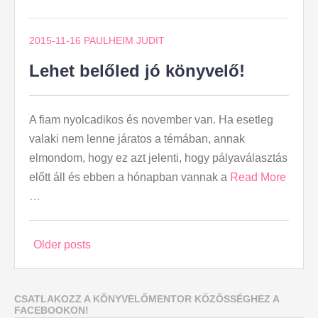
2015-11-16
PAULHEIM JUDIT
Lehet belőled jó könyvelő!
A fiam nyolcadikos és november van. Ha esetleg
valaki nem lenne járatos a témában, annak
elmondom, hogy ez azt jelenti, hogy pályaválasztás
előtt áll és ebben a hónapban vannak a
Read More
…
Posts
Older posts
navigation
CSATLAKOZZ A KÖNYVELŐMENTOR KÖZÖSSÉGHEZ A
FACEBOOKON!