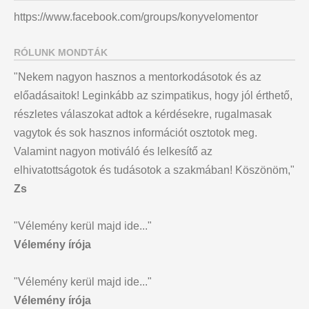
https://www.facebook.com/groups/konyvelomentor
RÓLUNK MONDTÁK
"Nekem nagyon hasznos a mentorkodásotok és az
előadásaitok! Leginkább az szimpatikus, hogy jól érthető,
részletes válaszokat adtok a kérdésekre, rugalmasak
vagytok és sok hasznos információt osztotok meg.
Valamint nagyon motiváló és lelkesítő az
elhivatottságotok és tudásotok a szakmában! Köszönöm,"
Zs
"Vélemény kerül majd ide..."
Vélemény írója
"Vélemény kerül majd ide..."
Vélemény írója