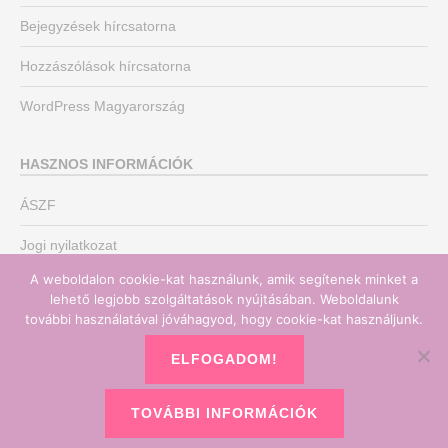
Bejegyzések hírcsatorna
Hozzászólások hírcsatorna
WordPress Magyarország
HASZNOS INFORMÁCIÓK
ÁSZF
Jogi nyilatkozat
A weboldalon cookie-kat használunk, amik segítenek minket a
Adatvédelmi nyilatkozat
lehető legjobb szolgáltatások nyújtásában. Weboldalunk
további használatával jóváhagyod, hogy cookie-kat használjunk.
Könyvelő irodánk
ELFOGADOM!
TOVÁBBI INFORMÁCIÓK
Copyright © 2026
Könyvelőmentor
•
Chicago by
Catch Themes