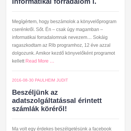
Informatikai forradalom I.
Megígértem, hogy beszámolok a könyvelőprogram
cserénkről. Sőt. Én – csak úgy magamban –
informatikai forradalomnak nevezem… Sokáig
ragaszkodtam az Rlb programhoz, 12 éve azzal
dolgozunk. Amikor kezdő könyvelőként programot
kellett
Read More …
2016-08-30
PAULHEIM JUDIT
Beszéljünk az
adatszolgáltatással érintett
számlák köréről!
Ma volt egy érdekes beszélgetésünk a facebook