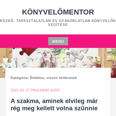
Skip
to
KÖNYVELŐMENTOR
content
KEZDŐ, TAPASZTALATLAN ÉS GYAKORLATLAN KÖNYVELŐK
SEGÍTÉSE
MENU
Skip
to
content
Kategória:
Érdekes, vicces történetek
2021-01-17
PAULHEIM JUDIT
A szakma, aminek elvileg már
rég meg kellett volna szűnnie