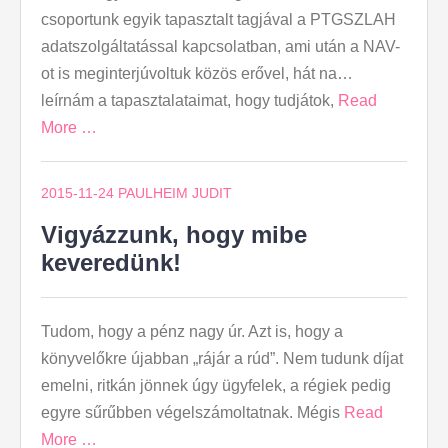
csoportunk egyik tapasztalt tagjával a PTGSZLAH
adatszolgáltatással kapcsolatban, ami után a NAV-
ot is meginterjúvoltuk közös erővel, hát na…
leírnám a tapasztalataimat, hogy tudjátok,
Read
More …
2015-11-24
PAULHEIM JUDIT
Vigyázzunk, hogy mibe
keveredünk!
Tudom, hogy a pénz nagy úr. Azt is, hogy a
könyvelőkre újabban „rájár a rúd”. Nem tudunk díjat
emelni, ritkán jönnek úgy ügyfelek, a régiek pedig
egyre sűrűbben végelszámoltatnak. Mégis
Read
More …