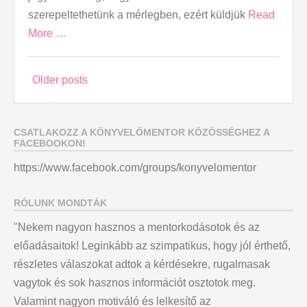
szerepeltethetünk a mérlegben, ezért küldjük
Read
More …
Posts
Older posts
navigation
CSATLAKOZZ A KÖNYVELŐMENTOR KÖZÖSSÉGHEZ A
FACEBOOKON!
https://www.facebook.com/groups/konyvelomentor
RÓLUNK MONDTÁK
"Nekem nagyon hasznos a mentorkodásotok és az
előadásaitok! Leginkább az szimpatikus, hogy jól érthető,
részletes válaszokat adtok a kérdésekre, rugalmasak
vagytok és sok hasznos információt osztotok meg.
Valamint nagyon motiváló és lelkesítő az