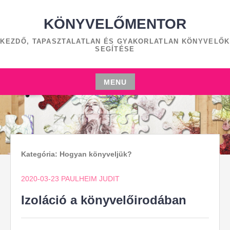
Skip
to
KÖNYVELŐMENTOR
content
KEZDŐ, TAPASZTALATLAN ÉS GYAKORLATLAN KÖNYVELŐK
SEGÍTÉSE
MENU
Skip
to
content
Kategória:
Hogyan könyveljük?
2020-03-23
PAULHEIM JUDIT
Izoláció a könyvelőirodában