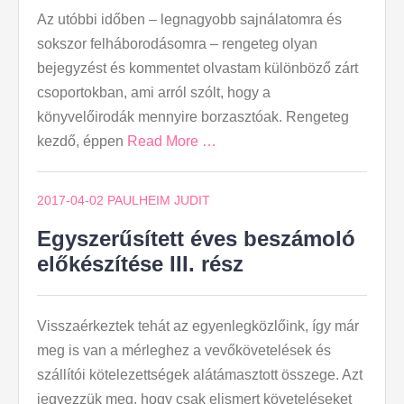
Az utóbbi időben – legnagyobb sajnálatomra és
sokszor felháborodásomra – rengeteg olyan
bejegyzést és kommentet olvastam különböző zárt
csoportokban, ami arról szólt, hogy a
könyvelőirodák mennyire borzasztóak. Rengeteg
kezdő, éppen
Read More …
2017-04-02
PAULHEIM JUDIT
Egyszerűsített éves beszámoló
előkészítése III. rész
Visszaérkeztek tehát az egyenlegközlőink, így már
meg is van a mérleghez a vevőkövetelések és
szállítói kötelezettségek alátámasztott összege. Azt
jegyezzük meg, hogy csak elismert követeléseket