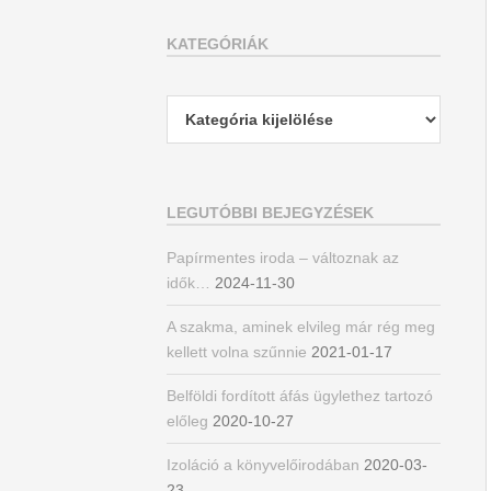
KATEGÓRIÁK
Kategóriák
LEGUTÓBBI BEJEGYZÉSEK
Papírmentes iroda – változnak az
idők…
2024-11-30
A szakma, aminek elvileg már rég meg
kellett volna szűnnie
2021-01-17
Belföldi fordított áfás ügylethez tartozó
előleg
2020-10-27
Izoláció a könyvelőirodában
2020-03-
23