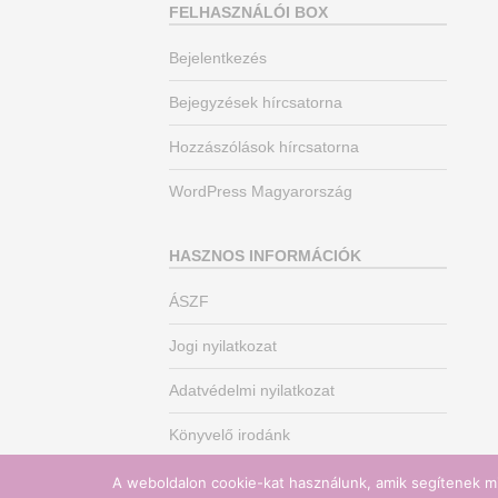
FELHASZNÁLÓI BOX
Bejelentkezés
Bejegyzések hírcsatorna
Hozzászólások hírcsatorna
WordPress Magyarország
HASZNOS INFORMÁCIÓK
ÁSZF
Jogi nyilatkozat
Adatvédelmi nyilatkozat
Könyvelő irodánk
A weboldalon cookie-kat használunk, amik segítenek mi