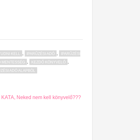
,
,
TUDNI KELL
IPARŰZÉSI ADÓ
IPARŰZÉSI
,
,
Ó MENTESSÉG
KEZDŐ KÖNYVELŐ
ŰZÉSI ADÓ ALAPBÓL
KATA, Neked nem kell könyvelő???