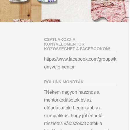
CSATLAKOZZ A
KÖNYVELŐMENTOR
KÖZÖSSÉGHEZ A FACEBOOKON!
https://www.facebook.com/groups/k
onyvelomentor
RÓLUNK MONDTÁK
"Nekem nagyon hasznos a
mentorkodásotok és az
előadásaitok! Leginkább az
szimpatikus, hogy jól érthető,
részletes válaszokat adtok a