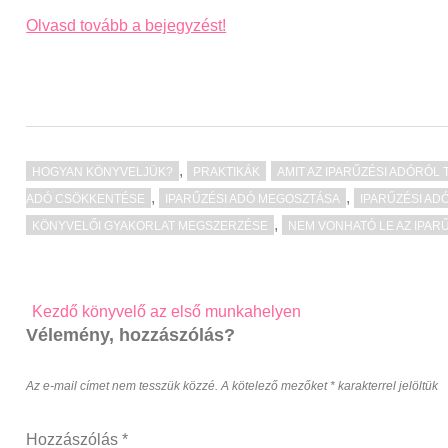
Olvasd tovább a bejegyzést!
,
HOGYAN KÖNYVELJÜK?
PRAKTIKÁK
AMIT AZ IPARŰZÉSI ADÓRÓL 
,
,
ADÓ CSÖKKENTÉSE
IPARŰZÉSI ADÓ MEGOSZTÁSA
IPARŰZÉSI AD
,
KÖNYVELŐI GYAKORLAT MEGSZERZÉSE
NEM VONHATÓ LE AZ IPAR
Post
Kezdő könyvelő az első munkahelyen
navigation
Vélemény, hozzászólás?
Az e-mail címet nem tesszük közzé.
A kötelező mezőket
*
karakterrel jelöltük
Hozzászólás
*