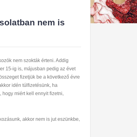
csolatban nem is
kozók nem szokták érteni. Addig
ber 15-ig is, májusban pedig az évet
 összeget fizetjük be a következő évre
kkor idén túlfizetésünk, ha
ogy miért kell ennyit fizetni,
lkozásunk, akkor nem is jut eszünkbe,