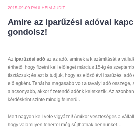
2015-09-09
PAULHEIM JUDIT
Amire az iparűzési adóval kap
gondolsz!
Az
iparűzési adó
az az adó, aminek a kiszámítását a vállal
érthető, hogy fizetni kell előleget március 15-ig és szeptem
tisztázzuk; és azt is tudjuk, hogy az előző évi iparűzési adó
előlegként. Tehát ha magasabb volt a tavalyi adó összege, a
alacsonyabb, akkor fizetendő adónk keletkezik. Az azonban, h
kérdésként szinte mindig felmerül.
Mert nagyon kell vele vigyázni! Amikor veszteséges a válla
hogy valamilyen teherrel még sújthatnak bennünket…