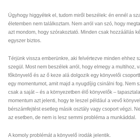
Úgyhogy higgyétek el, tudom miről beszélek: én ennél a s
életemben nem találkoztam. Nem arról van szó, hogy megta
azt mondom, hogy szórakoztató. Minden csak hozzáállás ké
egyszer biztos.
Térjünk vissza emberünkre, aki felvértezve minden ehhez 
szegül. Most nem beszélek arról, hogy elmegy a multihoz, v
főkönyvelő és az ő keze alá dolgozik egy könyvelői csoportba
egy momentumot, amit majd a nyugdíjig csinálni fog. Nem sz
csak a saját – és a környezetben élő könyvelők – tapasztala
momentum azt jelenti, hogy te leszel például a vevő könyvel
bérszámfejtést esetleg másik osztály vagy csoport végzi. 
az esetben, de nem is lesz semmi probléma a munkáddal.
A komoly problémát a könyvelő irodák jelentik.