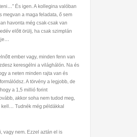
teni…” És igen. A kollegina valóban
 is megvan a maga feladata, ő sem
kban havonta még csak-csak van
dév előtt örülj, ha csak szimplán
deje…
elnőtt ember vagy, minden fenn van
zdesz keresgélni a világhálón. Na és
 hogy a neten minden rajta van és
nformálódsz. A törvény a legjobb, de
ogy a 1,5 millió forint
 tovább, akkor soha nem tudod meg,
eni kell… Tudnék még példákkal
i, vagy nem. Ezzel aztán el is