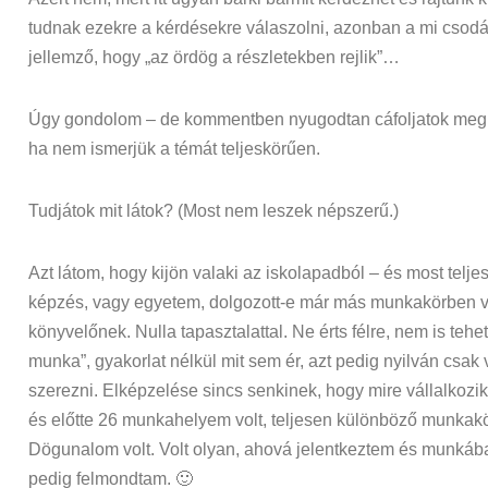
tudnak ezekre a kérdésekre válaszolni, azonban a mi csod
jellemző, hogy „az ördög a részletekben rejlik”…
Úgy gondolom – de kommentben nyugodtan cáfoljatok meg -
ha nem ismerjük a témát teljeskörűen.
Tudjátok mit látok? (Most nem leszek népszerű.)
Azt látom, hogy kijön valaki az iskolapadból – és most tel
képzés, vagy egyetem, dolgozott-e már más munkakörben va
könyvelőnek. Nulla tapasztalattal. Ne érts félre, nem is tehet
munka”, gyakorlat nélkül mit sem ér, azt pedig nyilván csa
szerezni. Elképzelése sincs senkinek, hogy mire vállalkozi
és előtte 26 munkahelyem volt, teljesen különböző munkak
Dögunalom volt. Volt olyan, ahová jelentkeztem és munkába
pedig felmondtam. 🙂