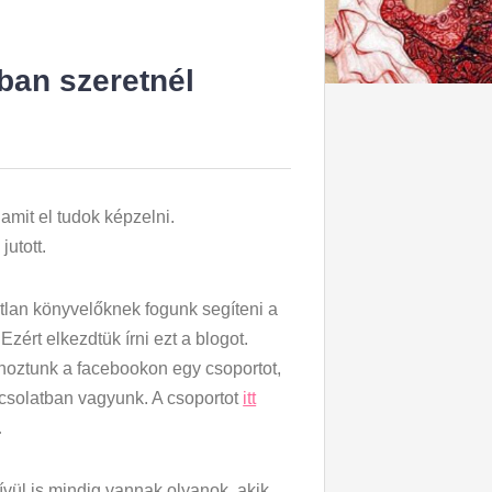
ában szeretnél
 amit el tudok képzelni.
utott.
atlan könyvelőknek fogunk segíteni a
zért elkezdtük írni ezt a blogot.
ehoztunk a facebookon egy csoportot,
pcsolatban vagyunk. A csoportot
itt
…
kívül is mindig vannak olyanok, akik