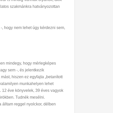
álatos szakmánkra hatványozottan
, hogy nem lehet úgy kérdezni sem,
jesen mindegy, hogy mérlegképes
gy sem -, és jelentkezik
 mást, hiszen ez egyfajta „betanított
k valamilyen munkahelyen lehet
k. 12 éve könyvelek, 39 éves vagyok
örökben. Tudnék mesélni.
 álltam reggel nyolckor, délben