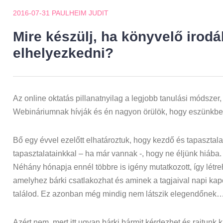
2016-07-31
PAULHEIM JUDIT
Mire készülj, ha könyvelő irod
elhelyezkedni?
Az online oktatás pillanatnyilag a legjobb tanulási módszer,
Webináriumnak hívják és én nagyon örülök, hogy eszünkbe j
Bő egy évvel ezelőtt elhatároztuk, hogy kezdő és tapasztal
tapasztalatainkkal – ha már vannak -, hogy ne éljünk hiába. E
Néhány hónapja ennél többre is igény mutatkozott, így létr
amelyhez bárki csatlakozhat és aminek a tagjaival napi ka
találod. Ez azonban még mindig nem látszik elegendőnek
Azért nem, mert itt ugyan bárki bármit kérdezhet és rajtunk 