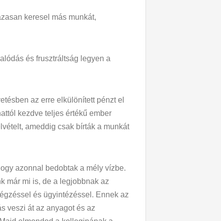
lázasan keresel más munkát,
alódás és frusztráltság legyen a
etésben az erre elkülönített pénzt el
anattól kezdve teljes értékű ember
lvételt, ameddig csak bírták a munkát
hogy azonnal bedobtak a mély vízbe.
nk már mi is, de a legjobbnak az
végzéssel és ügyintézéssel. Ennek az
s veszi át az anyagot és az