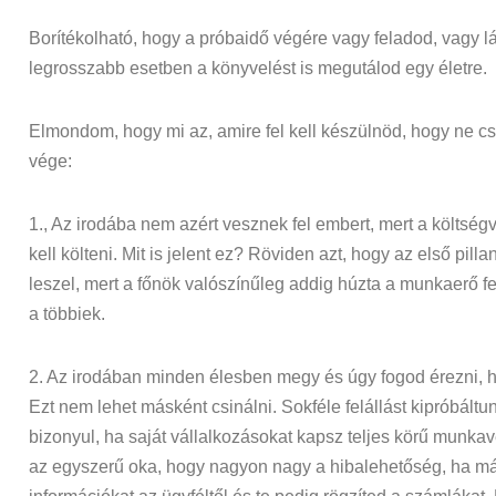
Borítékolható, hogy a próbaidő végére vagy feladod, vagy 
legrosszabb esetben a könyvelést is megutálod egy életre.
Elmondom, hogy mi az, amire fel kell készülnöd, hogy ne cs
vége:
1., Az irodába nem azért vesznek fel embert, mert a költségv
kell költeni. Mit is jelent ez? Röviden azt, hogy az első pill
leszel, mert a főnök valószínűleg addig húzta a munkaerő fe
a többiek.
2. Az irodában minden élesben megy és úgy fogod érezni, 
Ezt nem lehet másként csinálni. Sokféle felállást kipróbáltu
bizonyul, ha saját vállalkozásokat kapsz teljes körű munka
az egyszerű oka, hogy nagyon nagy a hibalehetőség, ha má