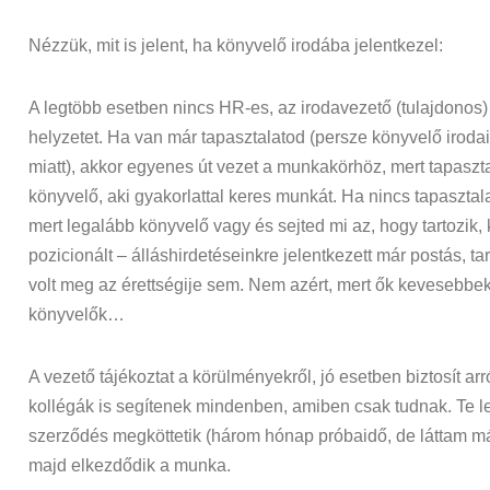
Nézzük, mit is jelent, ha könyvelő irodába jelentkezel:
A legtöbb esetben nincs HR-es, az irodavezető (tulajdonos) ü
helyzetet. Ha van már tapasztalatod (persze könyvelő irodai
miatt), akkor egyenes út vezet a munkakörhöz, mert tapaszta
könyvelő, aki gyakorlattal keres munkát. Ha nincs tapasztala
mert legalább könyvelő vagy és sejted mi az, hogy tartozik,
pozicionált – álláshirdetéseinkre jelentkezett már postás, 
volt meg az érettségije sem. Nem azért, mert ők kevesebbek
könyvelők…
A vezető tájékoztat a körülményekről, jó esetben biztosít arró
kollégák is segítenek mindenben, amiben csak tudnak. Te lel
szerződés megköttetik (három hónap próbaidő, de láttam már 
majd elkezdődik a munka.