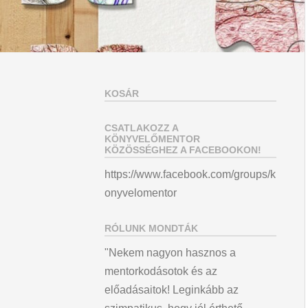
KOSÁR
CSATLAKOZZ A
KÖNYVELŐMENTOR
KÖZÖSSÉGHEZ A FACEBOOKON!
https://www.facebook.com/groups/k
onyvelomentor
RÓLUNK MONDTÁK
"Nekem nagyon hasznos a
mentorkodásotok és az
előadásaitok! Leginkább az