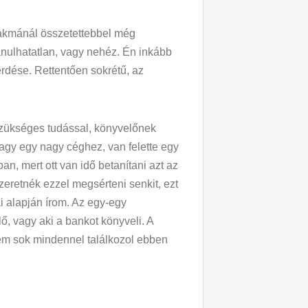
zakmánál összetettebbel még
nulhatatlan, vagy nehéz. Én inkább
rdése. Rettentően sokrétű, az
szükséges tudással, könyvelőnek
agy egy nagy céghez, van felette egy
n, mert ott van idő betanítani azt az
eretnék ezzel megsérteni senkit, ezt
i alapján írom. Az egy-egy
ő, vagy aki a bankot könyveli. A
Nem sok mindennel találkozol ebben