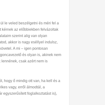
l le veled beszélgetni és méri fel a
t kérnek az előbbiekben felvázoltak
lataim szerint alig van olyan
tod, akkor is nagy eséllyel indulsz,
 követel. A mi – igen pontosan
targoncavezető és olyan is, akinek nem
 lennének, csak azért nem is
l, hogy ő mindig ott van, ha kell és a
kes vagy, erről álmodtál, a
egyszerűsített foglalkoztatást is),