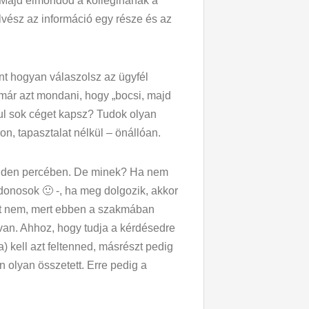
t. Majd elmondod a kolleginának a
elvész az információ egy része és az
nt hogyan válaszolsz az ügyfél
már azt mondani, hogy „bocsi, majd
ul sok céget kapsz? Tudok olyan
on, tapasztalat nélkül – önállóan.
 minden percében. De minek? Ha nem
jdonosok 🙂 -, ha meg dolgozik, akkor
rt nem, mert ebben a szakmában
an. Ahhoz, hogy tudja a kérdésedre
) kell azt feltenned, másrészt pedig
n olyan összetett. Erre pedig a