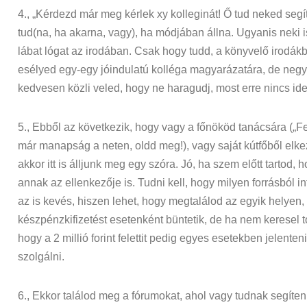
4., „Kérdezd már meg kérlek xy kolleginát! Ő tud neked segí
tud(na, ha akarna, vagy), ha módjában állna. Ugyanis neki
lábat lógat az irodában. Csak hogy tudd, a könyvelő irodá
esélyed egy-egy jóindulatú kolléga magyarázatára, de negye
kedvesen közli veled, hogy ne haragudj, most erre nincs i
5., Ebből az következik, hogy vagy a főnököd tanácsára („F
már manapság a neten, oldd meg!), vagy saját kútfőből elke
akkor itt is álljunk meg egy szóra. Jó, ha szem előtt tartod,
annak az ellenkezője is. Tudni kell, hogy milyen forrásból i
az is kevés, hiszen lehet, hogy megtalálod az egyik helyen, h
készpénzkifizetést esetenként büntetik, de ha nem keresel
hogy a 2 millió forint felettit pedig egyes esetekben jelent
szolgálni.
6., Ekkor találod meg a fórumokat, ahol vagy tudnak segíten