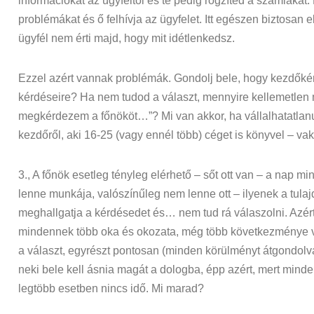
információkat az ügyféltől és te pedig rögzíted a számláka
problémákat és ő felhívja az ügyfelet. Itt egészen biztosan 
ügyfél nem érti majd, hogy mit idétlenkedsz.
Ezzel azért vannak problémák. Gondolj bele, hogy kezdőké
kérdéseire? Ha nem tudod a választ, mennyire kellemetlen 
megkérdezem a főnököt…”? Mi van akkor, ha vállalhatatlan
kezdőről, aki 16-25 (vagy ennél több) céget is könyvel – vak
3., A főnök esetleg tényleg elérhető – sőt ott van – a nap
lenne munkája, valószínűleg nem lenne ott – ilyenek a tula
meghallgatja a kérdésedet és… nem tud rá válaszolni. Azé
mindennek több oka és okozata, még több következménye v
a választ, egyrészt pontosan (minden körülményt átgondolva
neki bele kell ásnia magát a dologba, épp azért, mert minde
legtöbb esetben nincs idő. Mi marad?