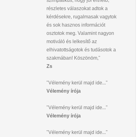
szimpatikus, hogy jól érthető,
részletes válaszokat adtok a
kérdésekre, rugalmasak vagytok
és sok hasznos információt
osztotok meg. Valamint nagyon
motiváló és lelkesítő az
elhivatottságotok és tudásotok a
szakmában! Köszönöm,"
Zs
"Vélemény kerül majd ide..."
Vélemény írója
"Vélemény kerül majd ide..."
Vélemény írója
"Vélemény kerül majd ide..."