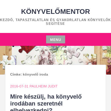
Skip
to
KÖNYVELŐMENTOR
content
KEZDŐ, TAPASZTALATLAN ÉS GYAKORLATLAN KÖNYVELŐK
SEGÍTÉSE
MENU
Skip
to
content
Címke:
könyvelő iroda
2016-07-31
PAULHEIM JUDIT
Mire készülj, ha könyvelő
irodában szeretnél
elhelyezkedni?