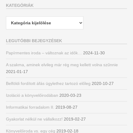
KATEGÓRIÁK
Kategóriák
LEGUTÓBBI BEJEGYZÉSEK
Papírmentes iroda – változnak az idők…
2024-11-30
A szakma, aminek elvileg már rég meg kellett volna szűnnie
2021-01-17
Belföldi fordított áfás ügylethez tartozó előleg
2020-10-27
Izoláció a könyvelőirodában
2020-03-23
Informatikai forradalom II.
2019-08-27
Gyakorlat nélkül ne vállalkozz!
2019-02-27
Könyvelőiroda vs. egy cég
2019-02-18