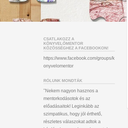
CSATLAKOZZ A
KÖNYVELŐMENTOR
KÖZÖSSÉGHEZ A FACEBOOKON!
https://www.facebook.com/groups/k
onyvelomentor
RÓLUNK MONDTÁK
"Nekem nagyon hasznos a
mentorkodásotok és az
előadásaitok! Leginkább az
szimpatikus, hogy jól érthető,
részletes válaszokat adtok a