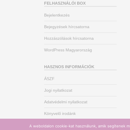
FELHASZNÁLÓI BOX
Bejelentkezés
Bejegyzések hírcsatorna
Hozzászólások hírcsatorna
WordPress Magyarország
HASZNOS INFORMÁCIÓK
ÁSZF
Jogi nyilatkozat
Adatvédelmi nyilatkozat
Könyvelő irodánk
A weboldalon cookie-kat használunk, amik segítenek mi