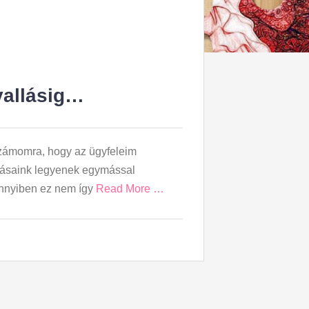
vallásig…
számomra, hogy az ügyfeleim
árásaink legyenek egymással
ennyiben ez nem így
Read More …