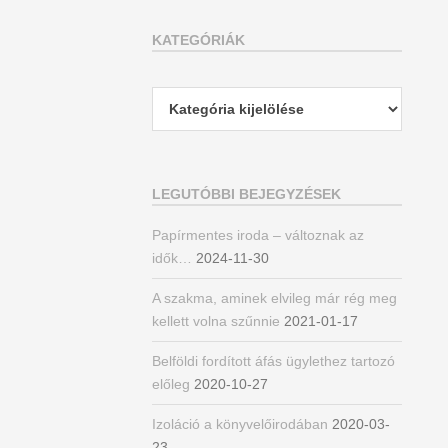
KATEGÓRIÁK
Kategóriák
LEGUTÓBBI BEJEGYZÉSEK
Papírmentes iroda – változnak az
idők…
2024-11-30
A szakma, aminek elvileg már rég meg
kellett volna szűnnie
2021-01-17
Belföldi fordított áfás ügylethez tartozó
előleg
2020-10-27
Izoláció a könyvelőirodában
2020-03-
23