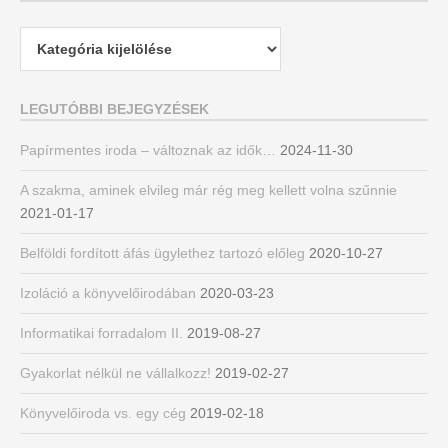
Kategóriák
LEGUTÓBBI BEJEGYZÉSEK
Papírmentes iroda – változnak az idők…
2024-11-30
A szakma, aminek elvileg már rég meg kellett volna szűnnie
2021-01-17
Belföldi fordított áfás ügylethez tartozó előleg
2020-10-27
Izoláció a könyvelőirodában
2020-03-23
Informatikai forradalom II.
2019-08-27
Gyakorlat nélkül ne vállalkozz!
2019-02-27
Könyvelőiroda vs. egy cég
2019-02-18