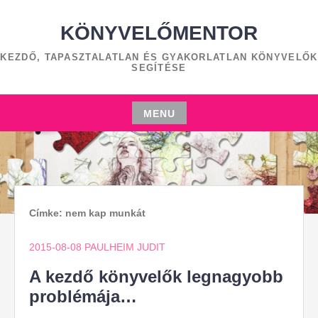
Skip
to
KÖNYVELŐMENTOR
content
KEZDŐ, TAPASZTALATLAN ÉS GYAKORLATLAN KÖNYVELŐK
SEGÍTÉSE
MENU
Skip
to
content
Címke:
nem kap munkát
2015-08-08
PAULHEIM JUDIT
A kezdő könyvelők legnagyobb
problémája…